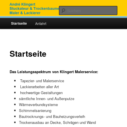
Zum
Stuckateur & Trockenbaumeister, Maler & Lackierer
Inhalt
Such
wechseln
Hauptmenü
Malerservice Klingert
Startseite
Anfahrt
Startseite
Das Leistungsspektrum von Klingert Malerservice:
Tapezier- und Malerservice
Lackierarbeiten aller Art
hochwertige Gestaltungen
sämtliche Innen- und Außenputze
Wärmeverbundsysteme
Schimmelsanierung
Bautrocknungs- und Bauheizungsverleih
Trockenausbau an Decke, Schrägen und Wand